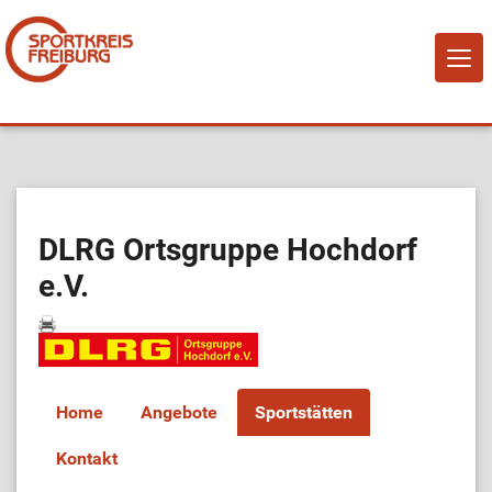
NAVI
EIN-
Home
Über Uns
DLRG Ortsgruppe Hochdorf
e.V.
Mitglied werden!
Vereine
Home
Angebote
Sportstätten
Sportangebote
Kontakt
Sportstätten