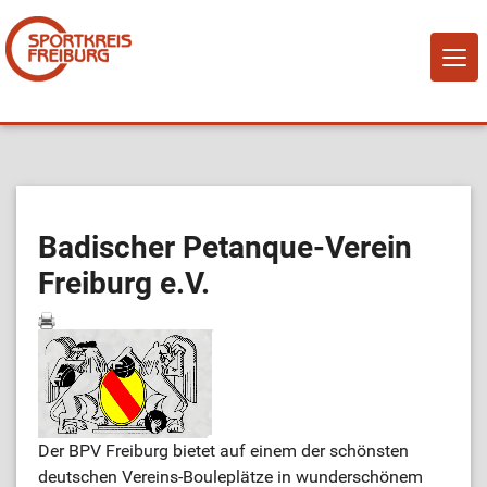
NAVI
EIN-
Home
Über Uns
Badischer Petanque-Verein
Freiburg e.V.
Mitglied werden!
Vereine
Sportangebote
Der BPV Freiburg bietet auf einem der schönsten
Sportstätten
deutschen Vereins-Bouleplätze in wunderschönem