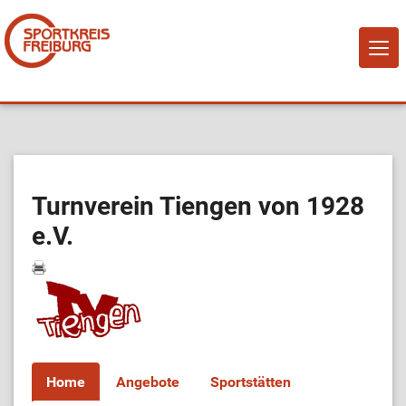
NAVI
EIN-
Home
Über Uns
Turnverein Tiengen von 1928
e.V.
Mitglied werden!
Vereine
Sportangebote
Home
Angebote
Sportstätten
Sportstätten