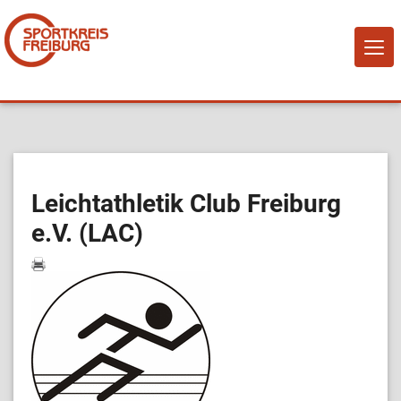
NAVI
EIN-
Home
Über Uns
Leichtathletik Club Freiburg
e.V. (LAC)
Mitglied werden!
Vereine
Sportangebote
Sportstätten