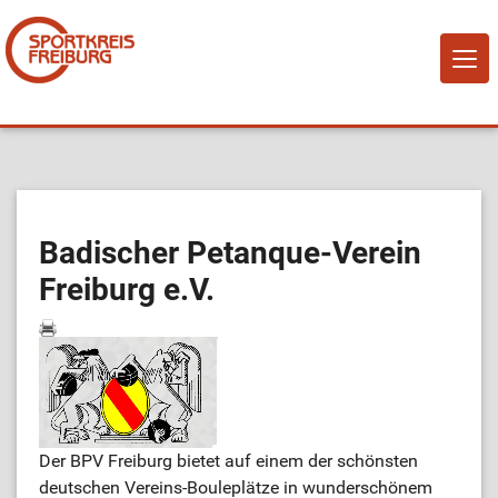
NAVI
EIN-
Home
Über Uns
Badischer Petanque-Verein
Freiburg e.V.
Mitglied werden!
Vereine
Sportangebote
Der BPV Freiburg bietet auf einem der schönsten
Sportstätten
deutschen Vereins-Bouleplätze in wunderschönem