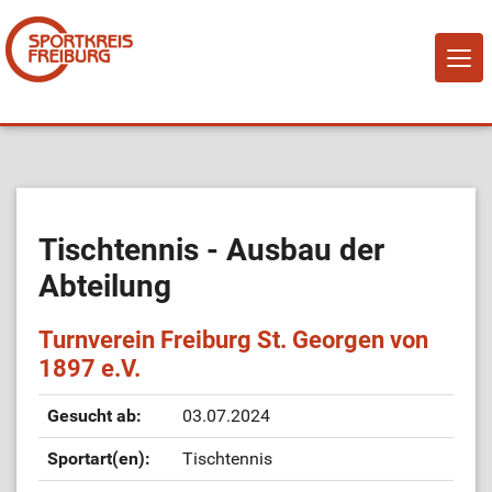
NAVI
EIN-
Home
Über Uns
Tischtennis - Ausbau der
Abteilung
Mitglied werden!
Turnverein Freiburg St. Georgen von
Vereine
1897 e.V.
Sportangebote
Gesucht ab:
03.07.2024
Sportart(en):
Tischtennis
Sportstätten