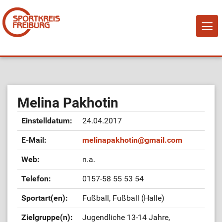
NAVI
EIN-
Home
Über Uns
Melina Pakhotin
Einstelldatum:
24.04.2017
Mitglied werden!
E-Mail:
melinapakhotin
@
gmail.com
Vereine
Web:
n.a.
Telefon:
0157-58 55 53 54
Sportangebote
Sportart(en):
Fußball, Fußball (Halle)
Sportstätten
Zielgruppe(n):
Jugendliche 13-14 Jahre,