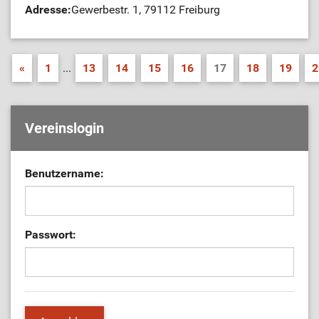
Adresse:
Gewerbestr. 1, 79112 Freiburg
«
1
...
13
14
15
16
17
18
19
2
Vereinslogin
Benutzername:
Passwort: