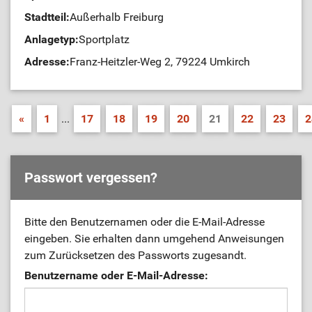
Stadtteil:
Außerhalb Freiburg
Anlagetyp:
Sportplatz
Adresse:
Franz-Heitzler-Weg 2, 79224 Umkirch
«
1
...
17
18
19
20
21
22
23
2
Passwort vergessen?
Bitte den Benutzernamen oder die E-Mail-Adresse
eingeben. Sie erhalten dann umgehend Anweisungen
zum Zurücksetzen des Passworts zugesandt.
Benutzername oder E-Mail-Adresse: