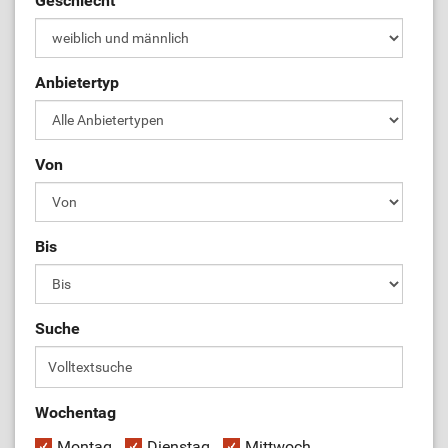
Geschlecht
ÜL-Börse
Anbietertyp
Von
Bis
Suche
Wochentag
Montag
Dienstag
Mittwoch