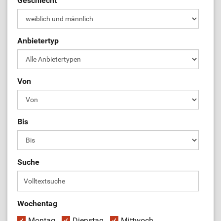
Geschlecht
ÜL-Börse
Anbietertyp
Von
Bis
Suche
Wochentag
Montag
Dienstag
Mittwoch