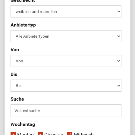
Geschlecht
ÜL-Börse
Anbietertyp
Von
Bis
Suche
Wochentag
Montag
Dienstag
Mittwoch