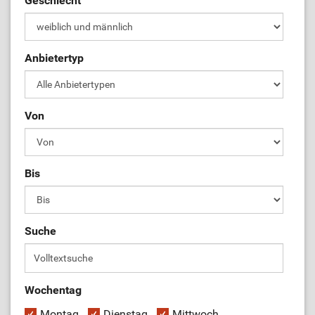
Geschlecht
ÜL-Börse
Anbietertyp
Von
Bis
Suche
Wochentag
Montag
Dienstag
Mittwoch