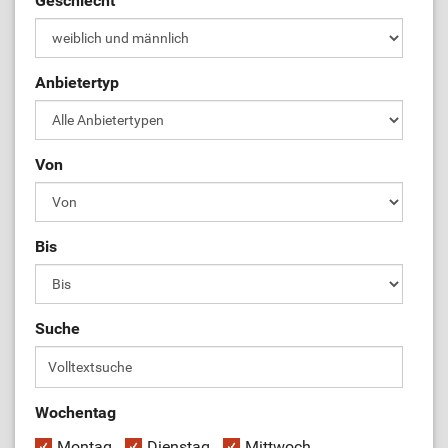
Geschlecht
ÜL-Börse
Anbietertyp
Von
Bis
Suche
Wochentag
Montag
Dienstag
Mittwoch