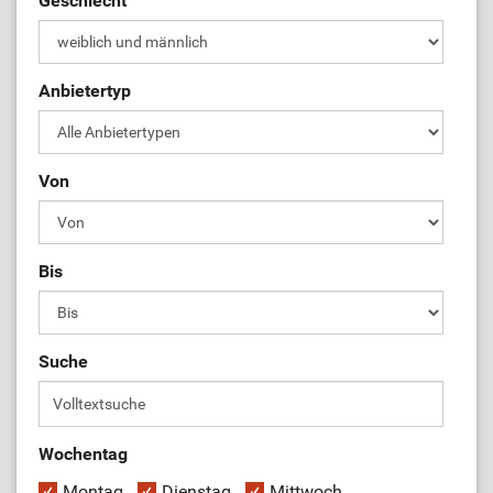
Geschlecht
ÜL-Börse
Anbietertyp
Von
Bis
Suche
Wochentag
Montag
Dienstag
Mittwoch