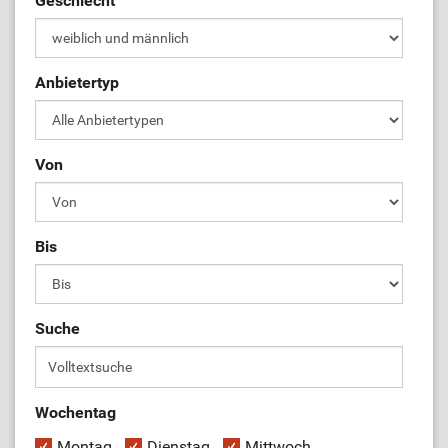
Geschlecht
ÜL-Börse
Anbietertyp
Von
Bis
Suche
Wochentag
Montag
Dienstag
Mittwoch