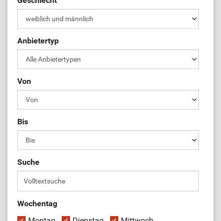
Geschlecht
ÜL-Börse
Anbietertyp
Von
Bis
Suche
Wochentag
Montag
Dienstag
Mittwoch