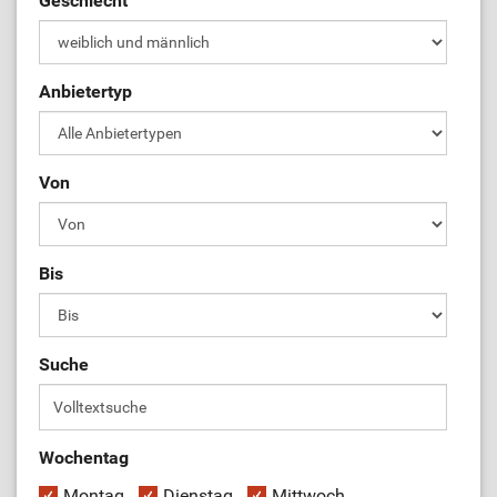
Geschlecht
ÜL-Börse
Anbietertyp
Von
Bis
Suche
Wochentag
Montag
Dienstag
Mittwoch