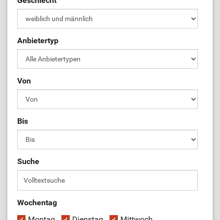
Geschlecht
ÜL-Börse
Anbietertyp
Von
Bis
Suche
Wochentag
Montag
Dienstag
Mittwoch