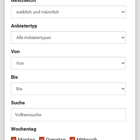
Geschlecht
ÜL-Börse
Anbietertyp
Von
Bis
Suche
Wochentag
Montag
Dienstag
Mittwoch