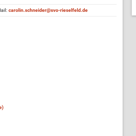
Mail:
carolin.schneider
@
svo-rieselfeld.de
e)