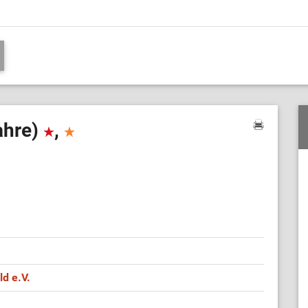
ahre)
,
ld e.V.