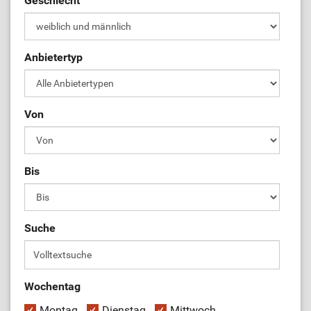
Geschlecht
ÜL-Börse
Anbietertyp
Von
Bis
Suche
Wochentag
Montag
Dienstag
Mittwoch