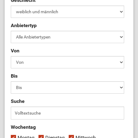
Geschlecht
ÜL-Börse
Anbietertyp
Von
Bis
Suche
Wochentag
Montag
Dienstag
Mittwoch