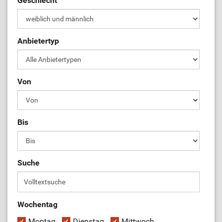
Geschlecht
ÜL-Börse
Anbietertyp
Von
Bis
Suche
Wochentag
Montag
Dienstag
Mittwoch