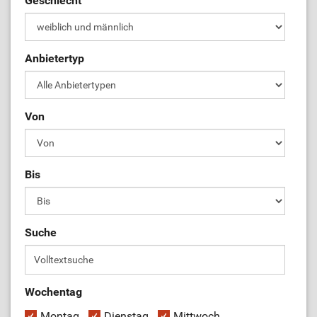
Geschlecht
ÜL-Börse
Anbietertyp
Von
Bis
Suche
Wochentag
Montag
Dienstag
Mittwoch